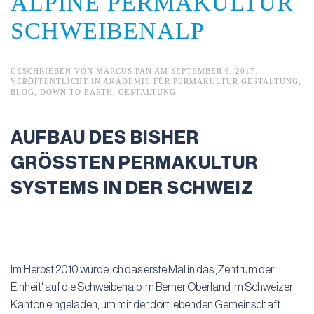
ALPINE PERMAKULTUR
SCHWEIBENALP
GESCHRIEBEN VON
MARCUS PAN
AM
SEPTEMBER 6, 2017
.
VERÖFFENTLICHT IN
AKADEMIE FÜR PERMAKULTUR GESTALTUNG
,
BLOG
,
DOWN TO EARTH
,
GESTALTUNG
.
AUFBAU DES BISHER
GRÖSSTEN PERMAKULTUR
SYSTEMS IN DER SCHWEIZ
Im Herbst 2010 wurde ich das erste Mal in das ‚Zentrum der
Einheit‘ auf die Schweibenalp im Berner Oberland im Schweizer
Kanton eingeladen, um mit der dort lebenden Gemeinschaft