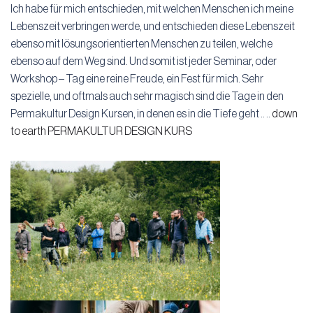
Ich habe für mich entschieden, mit welchen Menschen ich meine
Lebenszeit verbringen werde, und entschieden diese Lebenszeit
ebenso mit lösungsorientierten Menschen zu teilen, welche
ebenso auf dem Weg sind. Und somit ist jeder Seminar, oder
Workshop – Tag eine reine Freude, ein Fest für mich. Sehr
spezielle, und oftmals auch sehr magisch sind die Tage in den
Permakultur Design Kursen, in denen es in die Tiefe geht .. ..
down
to earth PERMAKULTUR DESIGN KURS