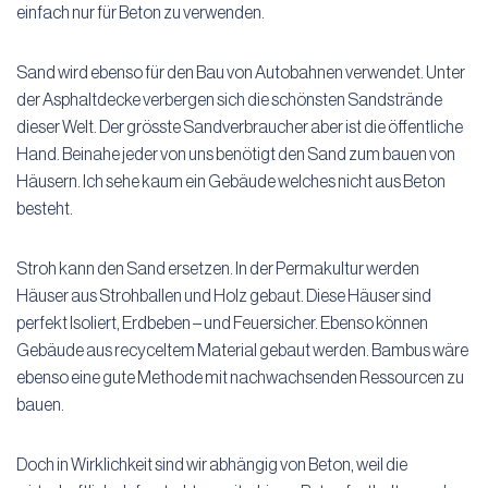
einfach nur für Beton zu verwenden.
Sand wird ebenso für den Bau von Autobahnen verwendet. Unter
der Asphaltdecke verbergen sich die schönsten Sandstrände
dieser Welt. Der grösste Sandverbraucher aber ist die öffentliche
Hand. Beinahe jeder von uns benötigt den Sand zum bauen von
Häusern. Ich sehe kaum ein Gebäude welches nicht aus Beton
besteht.
Stroh kann den Sand ersetzen. In der Permakultur werden
Häuser aus Strohballen und Holz gebaut. Diese Häuser sind
perfekt Isoliert, Erdbeben – und Feuersicher. Ebenso können
Gebäude aus recyceltem Material gebaut werden. Bambus wäre
ebenso eine gute Methode mit nachwachsenden Ressourcen zu
bauen.
Doch in Wirklichkeit sind wir abhängig von Beton, weil die