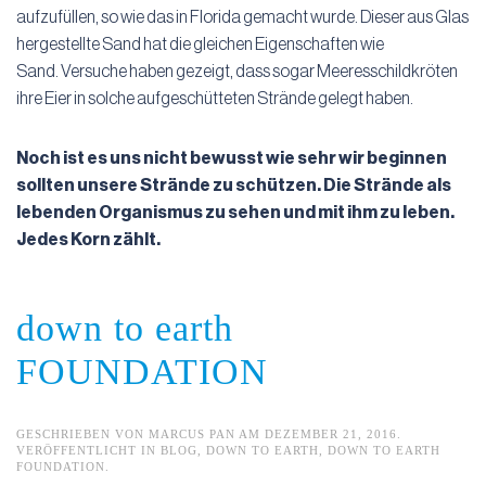
aufzufüllen, so wie das in Florida gemacht wurde. Dieser aus Glas
hergestellte Sand hat die gleichen Eigenschaften wie
Sand. Versuche haben gezeigt, dass sogar Meeresschildkröten
ihre Eier in solche aufgeschütteten Strände gelegt haben.
Noch ist es uns nicht bewusst wie sehr wir beginnen
sollten unsere Strände zu schützen. Die Strände als
lebenden Organismus zu sehen und mit ihm zu leben.
Jedes Korn zählt.
down to earth
FOUNDATION
GESCHRIEBEN VON
MARCUS PAN
AM
DEZEMBER 21, 2016
.
VERÖFFENTLICHT IN
BLOG
,
DOWN TO EARTH
,
DOWN TO EARTH
FOUNDATION
.