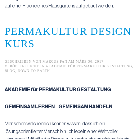
auf einer Fläche eines Hausgartens aufgebaut werden.
PERMAKULTUR DESIGN
KURS
GESCHRIEBEN VON
MARCUS PAN
AM
MÄRZ 30, 2017
.
VERÖFFENTLICHT IN
AKADEMIE FÜR PERMAKULTUR GESTALTUNG
,
BLOG
,
DOWN TO EARTH
.
AKADEMIE für PERMAKULTUR GESTALTUNG
GEMEINSAM LERNEN – GEMEINSAM HANDELN
Menschen welche mich kennen wissen, dass ich ein
lösungsorientierter Mensch bin. Ich lebe in einer Welt voller