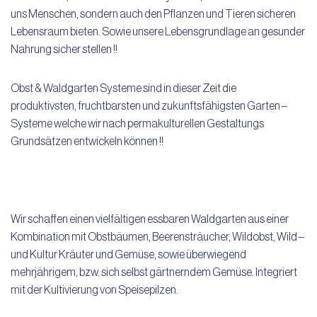
uns Menschen, sondern auch den Pflanzen und Tieren sicheren
Lebensraum bieten. Sowie unsere Lebensgrundlage an gesunder
Nahrung sicher stellen !!
Obst & Waldgarten Systeme sind in dieser Zeit die
produktivsten, fruchtbarsten und zukunftsfähigsten Garten –
Systeme welche wir nach permakulturellen Gestaltungs
Grundsätzen entwickeln können !!
Wir schaffen einen vielfältigen essbaren Waldgarten aus einer
Kombination mit Obstbäumen, Beerensträucher, Wildobst, Wild –
und Kultur Kräuter und Gemüse, sowie überwiegend
mehrjährigem, bzw. sich selbst gärtnerndem Gemüse. Integriert
mit der Kultivierung von Speisepilzen.