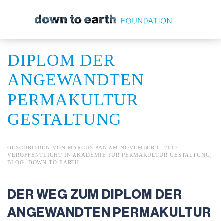
Zum Hauptinhalt springen
DIPLOM DER
ANGEWANDTEN
PERMAKULTUR
GESTALTUNG
GESCHRIEBEN VON
MARCUS PAN
AM
NOVEMBER 6, 2017
.
VERÖFFENTLICHT IN
AKADEMIE FÜR PERMAKULTUR GESTALTUNG
,
BLOG
,
DOWN TO EARTH
.
DER WEG ZUM DIPLOM DER
ANGEWANDTEN PERMAKULTUR