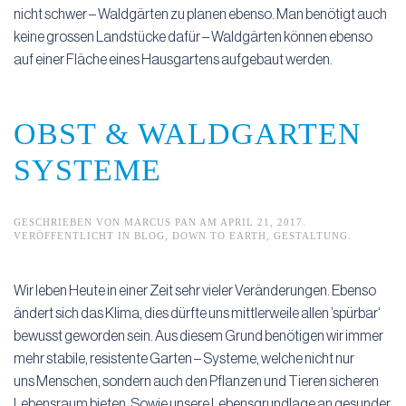
nicht schwer – Waldgärten zu planen ebenso. Man benötigt auch
keine grossen Landstücke dafür – Waldgärten können ebenso
auf einer Fläche eines Hausgartens aufgebaut werden.
OBST & WALDGARTEN
SYSTEME
GESCHRIEBEN VON
MARCUS PAN
AM
APRIL 21, 2017
.
VERÖFFENTLICHT IN
BLOG
,
DOWN TO EARTH
,
GESTALTUNG
.
Wir leben Heute in einer Zeit sehr vieler Veränderungen. Ebenso
ändert sich das Klima, dies dürfte uns mittlerweile allen ’spürbar‘
bewusst geworden sein. Aus diesem Grund benötigen wir immer
mehr stabile, resistente Garten – Systeme, welche nicht nur
uns Menschen, sondern auch den Pflanzen und Tieren sicheren
Lebensraum bieten. Sowie unsere Lebensgrundlage an gesunder