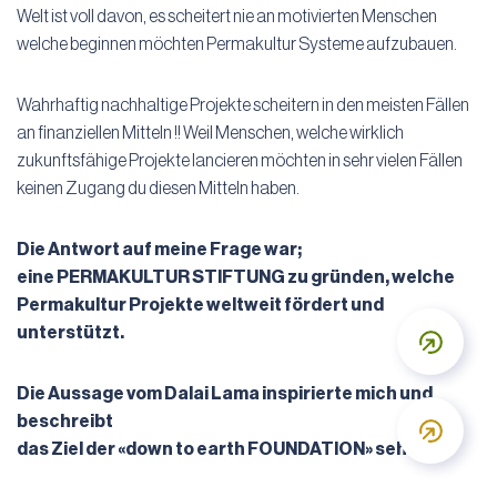
Welt ist voll davon, es scheitert nie an motivierten Menschen
welche beginnen möchten Permakultur Systeme aufzubauen.
Wahrhaftig nachhaltige Projekte scheitern in den meisten Fällen
an finanziellen Mitteln !! Weil Menschen, welche wirklich
zukunftsfähige Projekte lancieren möchten in sehr vielen Fällen
keinen Zugang du diesen Mitteln haben.
Die Antwort auf meine Frage war;
eine PERMAKULTUR STIFTUNG zu gründen, welche
Permakultur Projekte weltweit fördert und
unterstützt.
D
Die Aussage vom Dalai Lama inspirierte mich und
beschreibt
D
das Ziel der «
down to earth FOUNDATION» sehr gut: