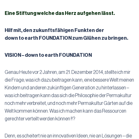
Eine Stiftung welche das Herz aufgehen lässt.
Hilf mit, den zukunftsfähigen Funkten der
down to earth FOUNDATION zum Glühen zu bringen.
VISION – down to earth FOUNDATION
Genau Heute vor 2 Jahren, am 21. Dezember 2014, stellte ich mir
die Frage; was ich dazu beitragen kann, eine bessere Welt meinen
Kindern und anderen zukünftigen Generation zu hinterlassen –
was ich beitragen kann das sich die Philosophie der Permakultur
noch mehr verbreitet, und noch mehr Permakultur Gärten auf die
Welt kommen können. Was ich machen kann das Ressourcen
gerechter verteilt werden können !!?
Denn, es scheitert nie an innovativen Ideen, nie an Lösungen – die