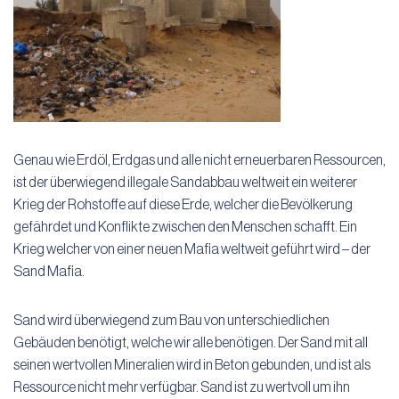
Genau wie Erdöl, Erdgas und alle nicht erneuerbaren Ressourcen,
ist der überwiegend illegale Sandabbau weltweit ein weiterer
Krieg der Rohstoffe auf diese Erde, welcher die Bevölkerung
gefährdet und Konflikte zwischen den Menschen schafft. Ein
Krieg welcher von einer neuen Mafia weltweit geführt wird – der
Sand Mafia.
Sand wird überwiegend zum Bau von unterschiedlichen
Gebäuden benötigt, welche wir alle benötigen. Der Sand mit all
seinen wertvollen Mineralien wird in Beton gebunden, und ist als
Ressource nicht mehr verfügbar. Sand ist zu wertvoll um ihn