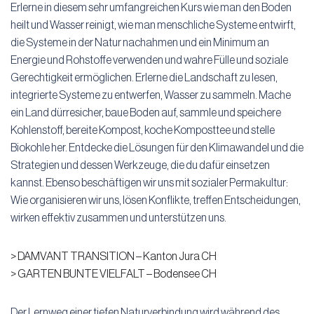
Erlerne in diesem sehr umfangreichen Kurs wie man den Boden
heilt und Wasser reinigt, wie man menschliche Systeme entwirft,
die Systeme in der Natur nachahmen und ein Minimum an
Energie und Rohstoffe verwenden und wahre Fülle und soziale
Gerechtigkeit ermöglichen. Erlerne die Landschaft zu lesen,
integrierte Systeme zu entwerfen, Wasser zu sammeln. Mache
ein Land dürresicher, baue Boden auf, sammle und speichere
Kohlenstoff, bereite Kompost, koche Komposttee und stelle
Biokohle her. Entdecke die Lösungen für den Klimawandel und die
Strategien und dessen Werkzeuge, die du dafür einsetzen
kannst. Ebenso beschäftigen wir uns mit sozialer Permakultur:
Wie organisieren wir uns, lösen Konflikte, treffen Entscheidungen,
wirken effektiv zusammen und unterstützen uns.
> DAMVANT TRANSITION – Kanton Jura CH
> GARTEN BUNTE VIELFALT – Bodensee CH
Der Lernweg einer tiefen Naturverbindung wird während des