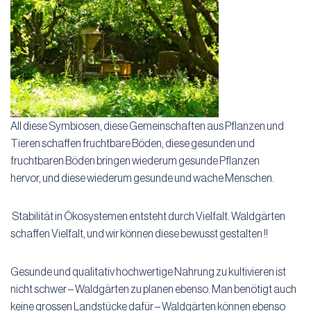
All diese Symbiosen, diese Gemeinschaften aus Pflanzen und
Tieren schaffen fruchtbare Böden, diese gesunden und
fruchtbaren Böden bringen wiederum gesunde Pflanzen
hervor, und diese wiederum gesunde und wache Menschen.
Stabilität in Ökosystemen entsteht durch Vielfalt. Waldgärten
schaffen Vielfalt, und wir können diese bewusst gestalten !!
Gesunde und qualitativ hochwertige Nahrung zu kultivieren ist
nicht schwer – Waldgärten zu planen ebenso. Man benötigt auch
keine grossen Landstücke dafür – Waldgärten können ebenso