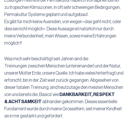
Lösungen !! Mithilfe der Permakultur habe ich von alpinen bis hin
zu tropischen Klimazonen, in oft sehr schwierigen Bedingungen,
Permakultur Systeme geplant und aufgebaut.
Es gibt für mich keine Ausreden, von wegen «das geht nicht, oder
dies sei nicht möglich». Diese Aussage ist natürlich nur durch
meine Verbundenheit, mein Wissen, sowie meine Erfahrungen
möglich !!
Was mich sehr beschäftigt seit Jahren sind die
Trennungen zwischen Menschen (untereinander) und der Natur,
unserer Mutter Erde, unsere Quelle. Ich habe vieles hinterfragt und
erforscht, bin in der Zeit weit zurück gegangen. Abgesehen von
dieser fatalen Trennung, sind heutzutage den meisten Menschen
von uns bereits die ‚Basics‘ wie
DANKBARKEIT, RESPEKT
& ACHTSAMKEIT
abhanden gekommen. Dieses essentielle
Fundament wurde durch meine Grosseltern, seit meiner Kindheit
an in mir gestärkt und gefördert.