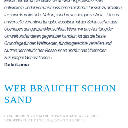
Menschen ein universelles Verantwortungsbewusstsein
entwickeln. Jeder von uns muss lernen nicht nur für sich zu arbeiten,
für seine Familie oder Nation, sondern für die ganze Welt. Dieses
universelle Verantwortungsbewusstsein ist der Schlüssel für das
Überleben der ganzen Menschheit. Wenn wir aus Achtung der
Umwelt und anderen gegenüber handeln, ist das die beste
Grundlage für den Weltfrieden, für das gerechte Verteilen und
Nutzen der natürlichen Ressourcen und für das Überleben
zukünftiger Generationen.»
Dalai Lama
WER BRAUCHT SCHON
SAND
GESCHRIEBEN VON
MARCUS PAN
AM
JANUAR 24, 2017
.
VERÖFFENTLICHT IN
BLOG
,
DOWN TO EARTH
.