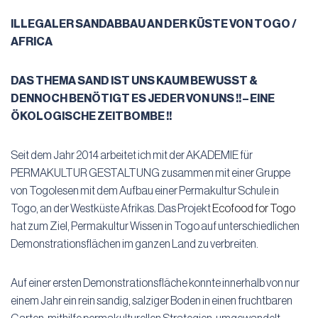
ILLEGALER SANDABBAU AN DER KÜSTE VON TOGO /
AFRICA
DAS THEMA SAND IST UNS KAUM BEWUSST &
DENNOCH BENÖTIGT ES JEDER VON UNS !! – EINE
ÖKOLOGISCHE ZEITBOMBE !!
Seit dem Jahr 2014 arbeitet ich mit der AKADEMIE für
PERMAKULTUR GESTALTUNG zusammen mit einer Gruppe
von Togolesen mit dem Aufbau einer Permakultur Schule in
Togo, an der Westküste Afrikas. Das Projekt
Ecofood for Togo
hat zum Ziel, Permakultur Wissen in Togo auf unterschiedlichen
Demonstrationsflächen im ganzen Land zu verbreiten.
Auf einer ersten Demonstrationsfläche konnte innerhalb von nur
einem Jahr ein rein sandig, salziger Boden in einen fruchtbaren