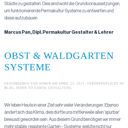
Städte zu gestalten. Dies sind wohl die Grundvoraussetzungen,
um funktionierende Permakultur Systeme zu entwerfen und
diese aufzubauen.
Marcus Pan, Dipl. Permakultur Gestalter & Lehrer
OBST & WALDGARTEN
SYSTEME
GESCHRIEBEN VON
ADMIN
AM
APRIL 21, 2017
. VERÖFFENTLICHT IN
BLOG
,
DOWN TO EARTH
,
GESTALTUNG
.
Wir leben Heute in einer Zeit sehr vieler Veränderungen. Ebenso
ändert sich das Klima, dies dürfte uns mittlerweile allen ’spürbar‘
bewusst geworden sein. Aus diesem Grund benötigen wir immer
mehr stabile, resistente Garten – Systeme, welche nicht nur