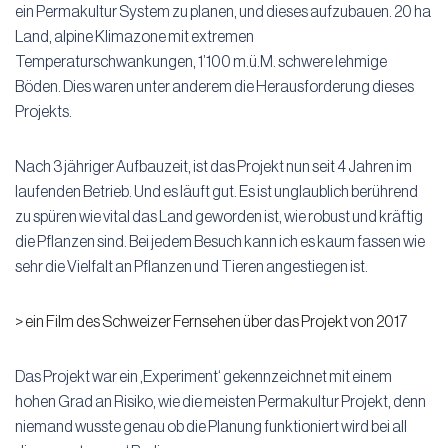
ein Permakultur System zu planen, und dieses aufzubauen. 20 ha
Land, alpine Klimazone mit extremen
Temperaturschwankungen, 1’100 m.ü.M. schwere lehmige
Böden. Dies waren unter anderem die Herausforderung dieses
Projekts.
Nach 3 jähriger Aufbauzeit, ist das Projekt nun seit 4 Jahren im
laufenden Betrieb. Und es läuft gut. Es ist unglaublich berührend
zu spüren wie vital das Land geworden ist, wie robust und kräftig
die Pflanzen sind. Bei jedem Besuch kann ich es kaum fassen wie
sehr die Vielfalt an Pflanzen und Tieren angestiegen ist.
> ein Film des Schweizer Fernsehen
über das Projekt von 2017
Das Projekt war ein ‚Experiment‘ gekennzeichnet mit einem
hohen Grad an Risiko, wie die meisten Permakultur Projekt, denn
niemand wusste genau ob die Planung funktioniert wird bei all