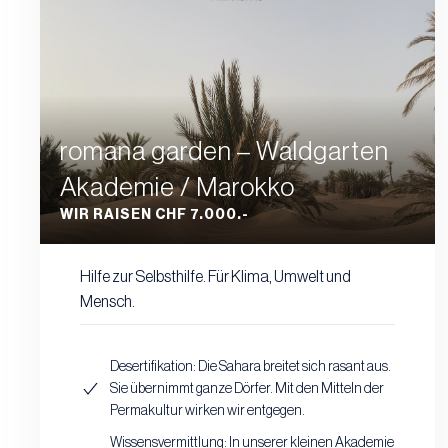
romana garden – Waldgarten
Akademie / Marokko
WIR RAISEN CHF 7.000.-
Hilfe zur Selbsthilfe. Für Klima, Umwelt und
Mensch.
Desertifikation: Die Sahara breitet sich rasant aus.
Sie übernimmt ganze Dörfer. Mit den Mitteln der
Permakultur wirken wir entgegen.
Wissensvermittlung: In unserer kleinen Akademie