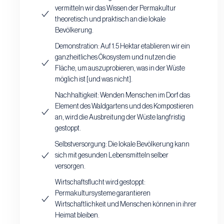
vermitteln wir das Wissen der Permakultur
theoretisch und praktisch an die lokale
Bevölkerung.
Demonstration: Auf 1.5 Hektar etablieren wir ein
ganzheitliches Ökosystem und nutzen die
Fläche, um auszuprobieren, was in der Wüste
möglich ist [und was nicht].
Nachhaltigkeit: Wenden Menschen im Dorf das
Element des Waldgartens und des Kompostieren
an, wird die Ausbreitung der Wüste langfristig
gestoppt.
Selbstversorgung: Die lokale Bevölkerung kann
sich mit gesunden Lebensmitteln selber
versorgen.
Wirtschaftsflucht wird gestoppt:
Permakultursysteme garantieren
Wirtschaftlichkeit und Menschen können in ihrer
Heimat bleiben.