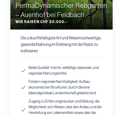
PermaDynamischer Rebgarten
– Auenhof bei Feldbach
WIR RAISEN CHF 20.000.-
Die zukunftsfähigste Art und Weise hochwertige,
gesunde Nahrung im Einklang mit der Natur zu
kultivieren.
Beste Qualität: frische, vielfältige, saisonale, und
regionale Nahrungsmittel.
Fördern regionale Nachhaltigkeit: Aufbau
ökonomischer Strukturen, durch die eine
lebendige lokale Landwirtschaft gestärkt wird.
Zugang zu Erfahrungsräumen und Bildung: die
Möglichkeit, sich Wissen über den Anbau und die
Herstellung von Lebensmitteln sowie über die