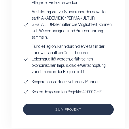
Pflege der Erde zu erwerben.
Ausbildungsplätze: Studierende der down to
earth AKADEMIE für PERMAKULTUR
GESTALTUNG erhalten die Möglichkeit, können
sich Wissen aneignen und Praxiserfahrung
sammeln.
Für die Region: kann durch die Vielfalt in der
Landwirtschaft ein Ort mit höherer
Lebensqualität werden, erfährt einen
ökonomischen Impuls, da die Wertschöpfung
zunehmend in der Region bleibt.
Kooperationspartner: Naturnetz Pfannenstil
Kosten des gesamten Projekts: 42'000 CHF
ZUM PROJEKT