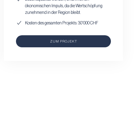
ökonomischen Impuls, da die Wertschöpfung
zunehmend in der Region bleibt.
Kosten des gesamten Projekts: 30'000 CHF
ZUM PROJEKT