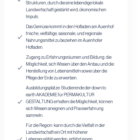
Strukturen, durch die eine lebendige lokale
Landwirtschaft gestärkt wird, ökonomischen
Impuls.
Das Gemüse kommt in den Hofladen am Auenhof:
frische, vielfältige, saisonale, und regionale
Nahrungsmittel zu beziehen im Auenhofer
Hofladen.
Zugang zu Erfahrungsräumen und Bildung: die
Möglichkeit, sich Wissen über den Anbau und die
Herstellung von Lebensmitteln sowie über die
Pflege der Erde zu erwerben.
Ausbildungsplätze: Studierende der down to
earth AKADEMIE für PERMAKULTUR
GESTALTUNG erhalten die Möglichkeit, können
sich Wissen aneignen und Praxiserfahrung
sammeln.
Für die Region: kann durch die Vielfalt in der
Landwirtschaft ein Ort mit höherer
Lebensqualität werden, erfährt einen