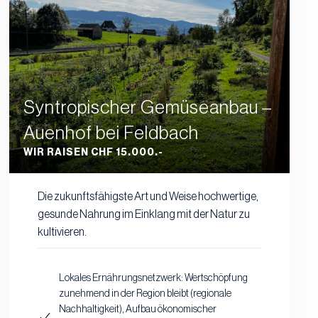
Syntropischer Gemüseanbau –
Auenhof bei Feldbach
WIR RAISEN CHF 15.000.-
Die zukunftsfähigste Art und Weise hochwertige,
gesunde Nahrung im Einklang mit der Natur zu
kultivieren.
Lokales Ernährungsnetzwerk: Wertschöpfung
zunehmend in der Region bleibt (regionale
Nachhaltigkeit), Aufbau ökonomischer