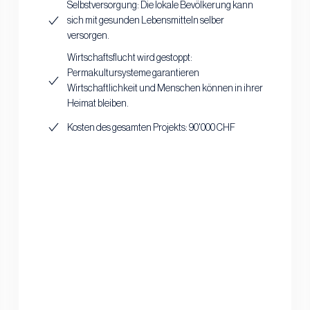
Selbstversorgung: Die lokale Bevölkerung kann
sich mit gesunden Lebensmitteln selber
versorgen.
Wirtschaftsflucht wird gestoppt:
Permakultursysteme garantieren
Wirtschaftlichkeit und Menschen können in ihrer
Heimat bleiben.
Kosten des gesamten Projekts: 90'000 CHF