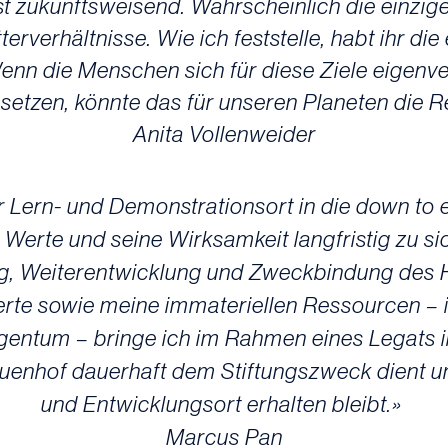
, ist zukunftsweisend. Wahrscheinlich die einzig
erverhältnisse. Wie ich feststelle, habt ihr die
nn die Menschen sich für diese Ziele eigenver
setzen, könnte das für unseren Planeten die 
Anita Vollenweider
er Lern- und Demonstrationsort in die down to
 Werte und seine Wirksamkeit langfristig zu si
erung, Weiterentwicklung und Zweckbindung des 
rte sowie meine immateriellen Ressourcen – 
entum – bringe ich im Rahmen eines Legats in 
uenhof dauerhaft dem Stiftungszweck dient u
und Entwicklungsort erhalten bleibt.»
Marcus Pan