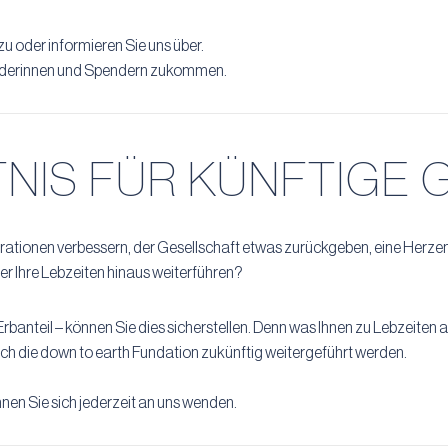
u oder informieren Sie uns über.
penderinnen und Spendern zukommen.
NIS FÜR KÜNFTIGE
ationen verbessern, der Gesellschaft etwas zurückgeben, eine Herzen
r Ihre Lebzeiten hinaus weiterführen?
banteil – können Sie dies sicherstellen. Denn was Ihnen zu Lebzeiten 
rch die down to earth Fundation zukünftig weitergeführt werden.
en Sie sich jederzeit an uns wenden.