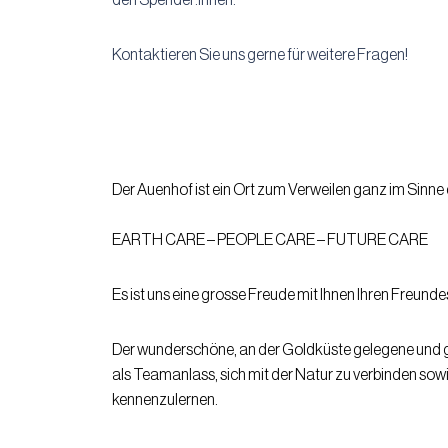
Kontaktieren Sie uns gerne für weitere Fragen!
Der Auenhof ist ein Ort zum Verweilen ganz im Sinne
EARTH CARE – PEOPLE CARE – FUTURE CARE
Es ist uns eine grosse Freude mit Ihnen Ihren Freund
Der wunderschöne, an der Goldküste gelegene und 
als Teamanlass, sich mit der Natur zu verbinden so
kennenzulernen.