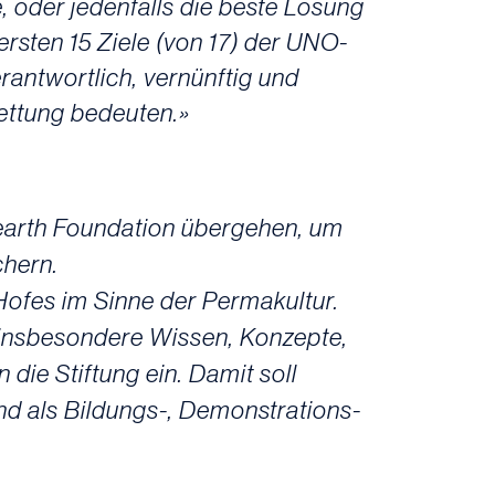
e, oder jedenfalls die beste Lösung
 ersten 15 Ziele (von 17) der UNO-
antwortlich, vernünftig und
Rettung bedeuten.»
 earth Foundation übergehen, um
chern.
Hofes im Sinne der Permakultur.
insbesondere Wissen, Konzepte,
die Stiftung ein. Damit soll
nd als Bildungs-, Demonstrations-