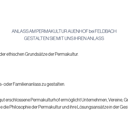
ANLASS AM PERMAKULTUR AUENHOF bei FELDBACH
GESTALTEN SIE MIT UNS IHREN ANLASS
 der ethischen Grundsätze der Permakultur.
es- oder Familienanlass zu gestalten.
gut erschlossene Permakulturhof ermöglicht Unternehmen, Vereine, G
wie die Philosophie der Permakultur und ihre Lösungsansätze in der G