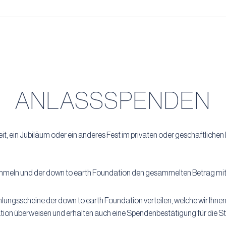
ANLASSSPENDEN
t, ein Jubiläum oder ein anderes Fest im privaten oder geschäftliche
ammeln und der down to earth Foundation den gesammelten Betrag mi
ngsscheine der down to earth Foundation verteilen, welche wir Ihnen 
tion überweisen und erhalten auch eine Spendenbestätigung für die St