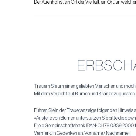
Der Auenhof ist ein Ort der Vielfalt, ein Ort, an wel
ERBSCH
Trauern Sie um einen geliebten Menschen und möcht
Mit dem Verzicht auf Blumen und Kränze zugunsten ei
Führen Sie in der Traueranzeige folgenden Hinweis a
«Anstelle von Blumen unterstützen Sie bitte die
Freie Gemeinschaftsbank IBAN: CH79 0839 2000 
Vermerk: In Gedenken an: Vorname / Nachname»