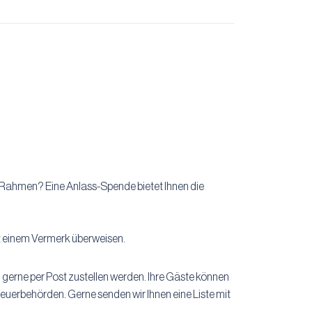
n Rahmen? Eine Anlass-Spende bietet Ihnen die
t einem Vermerk überweisen.
gerne per Post zustellen werden. Ihre Gäste können
euerbehörden. Gerne senden wir Ihnen eine Liste mit