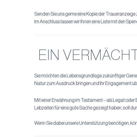
Senden Sie uns gerne eine Kopie der Traueranzeige z
Im Anschluss lassen wir Ihnen eine Liste mit den S
EIN VERMÄCHT
Sie möchten die Lebensgrundlage zukünftiger Gener
Natur zum Ausdruck bringen und Ihr Engagement übe
Mit einer Erwähnung im Testament – als Legat oder Er
Lebzeiten für eine gute Sache gezeigt haben, soll du
Wenn Sie dabei unsere Unterstützung benötigen, könn