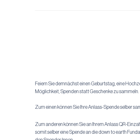
Feiern Sie demnächst einen Geburtstag, eine Hochzei
Möglichkeit, Spenden statt Geschenke zu sammeln.
Zum einen können Sie Ihre Anlass-Spende selber s
Zum anderen können Sie an Ihrem Anlass QR-Einzahlu
somit selber eine Spende an die down to earth Funda
den Spender:Innen.